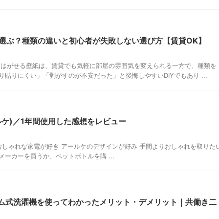
選ぶ？種類の違いと初心者が失敗しない選び方【賃貸OK】
てはがせる壁紙は、賃貸でも気軽に部屋の雰囲気を変えられる一方で、種類を
貼りにくい」「剥がすのが不安だった」と後悔しやすいDIYでもあり ...
ールケ)／1年間使用した感想をレビュー
しゃれな家電が好き アールケのデザインが好み 手間よりおしゃれを取りた
ーカーを買うか、ペットボトルを購 ...
ドラム式洗濯機を使ってわかったメリット・デメリット｜共働き二