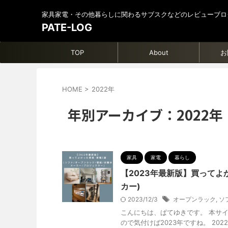
家具家電・その他暮らしに関わるサブスクなどのレビューブロ
PATE-LOG
TOP
About
お
HOME
>
2022年
年別アーカイブ：2022年
家具
家電
暮らし
【2023年最新版】買ってよ
カー)
2023/12/3
オープンラック
,
ソ
こんにちは、ぱてゆきです。 本サ
ので気付けば2023年ですね。 20