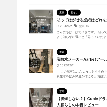
家具
暮らし
貼ってはがせる壁紙はどれを
2026/1/2
壁紙DIY
こんにちは、ぱてゆきです。 貼っ
よく知らずに選ぶと「思っていたより
家電
炭酸水メーカーAarke(ア
2022/12/11
この記事はこんな方におすすめ お
炭酸水を飲み頻度が増えると炭酸水メ
家電
【後悔しない？】Cuble
人暮らしの本音レビュー