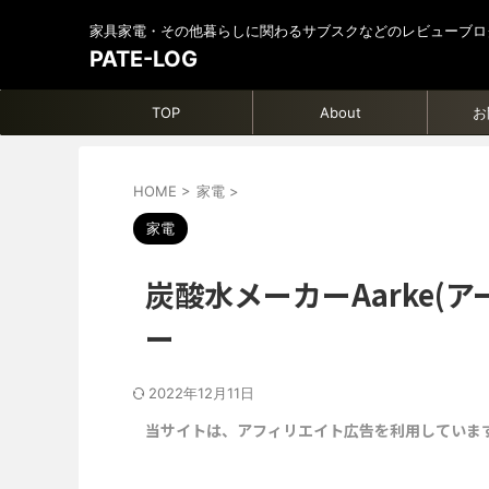
家具家電・その他暮らしに関わるサブスクなどのレビューブロ
PATE-LOG
TOP
About
お
HOME
>
家電
>
家電
炭酸水メーカーAarke(
ー
2022年12月11日
当サイトは、アフィリエイト広告を利用していま