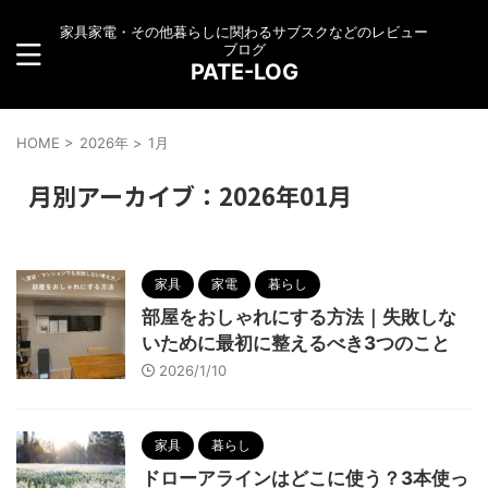
家具家電・その他暮らしに関わるサブスクなどのレビュー
ブログ
PATE-LOG
HOME
>
2026年
>
1月
月別アーカイブ：2026年01月
家具
家電
暮らし
部屋をおしゃれにする方法｜失敗しな
いために最初に整えるべき3つのこと
2026/1/10
家具
暮らし
ドローアラインはどこに使う？3本使っ