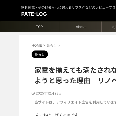
家具家電・その他暮らしに関わるサブスクなどのレビューブロ
PATE-LOG
TOP
About
お
HOME
>
暮らし
>
暮らし
家電を揃えても満たされな
ようと思った理由｜リノ
2025年12月28日
当サイトは、アフィリエイト広告を利用していま
こんにちは、ぱてゆきです。