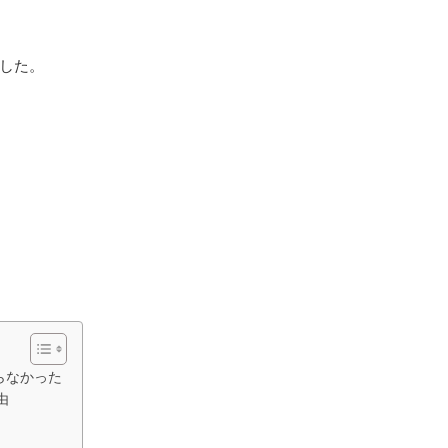
した。
らなかった
由