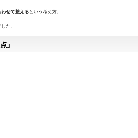
合わせて整える
という考え方。
でした。
う点」
。